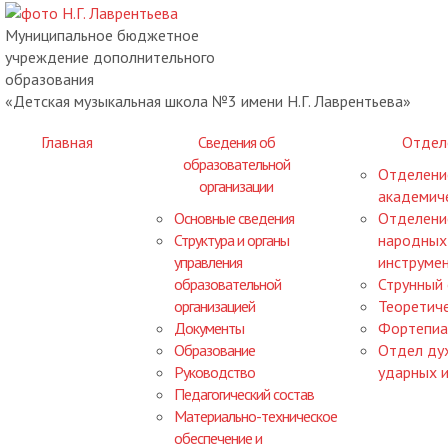
Муниципальное бюджетное
учреждение дополнительного
образования
«Детская музыкальная школа №3 имени Н.Г. Лаврентьева»
Главная
Сведения об
Отдел
образовательной
Отделени
организации
академиче
Основные сведения
Отделени
Структура и органы
народных
управления
инструме
образовательной
Струнный
организацией
Теоретич
Документы
Фортепиа
Образование
Отдел ду
Руководство
ударных 
Педагогический состав
Материально-техническое
обеспечение и