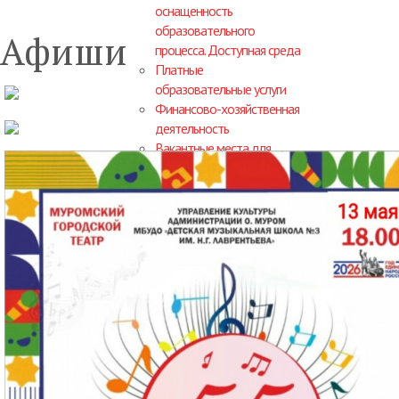
оснащенность
образовательного
Афиши
процесса. Доступная среда
Платные
образовательные услуги
Финансово-хозяйственная
деятельность
Вакантные места для
приема (перевода)
обучающихся
Стипендии и меры
поддержки обучающихся
Международное
сотрудничество
Организация питания в
образовательной
организации
Образовательные
стандарты и требования