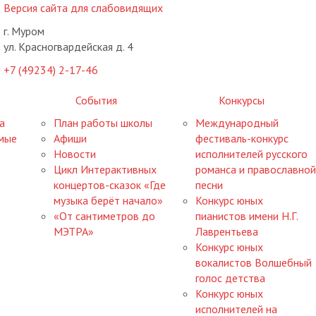
Версия сайта для слабовидящих
г. Муром
ул. Красногвардейская д. 4
+7 (49234) 2-17-46
События
Конкурсы
а
План работы школы
Международный
мые
Афиши
фестиваль-конкурс
Новости
исполнителей русского
Цикл Интерактивных
романса и православной
концертов-сказок «Где
песни
музыка берёт начало»
Конкурс юных
«От сантиметров до
пианистов имени Н.Г.
МЭТРА»
Лаврентьева
Конкурс юных
вокалистов Волшебный
голос детства
Конкурс юных
исполнителей на