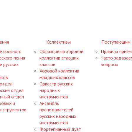
ения
Коллективы
Поступающим
е сольного
Образцовый хоровой
Правила приём
ского пения
коллектив старших
Часто задавае
е русских
классов
вопросы
Хоровой коллектив
нтов
младших классов
 отдел
Оркестр русских
еский отдел
народных
нный отдел
инструментов
ховых и
Ансамбль
инструментов
преподавателей
русских народных
инструментов
Фортепианный дуэт